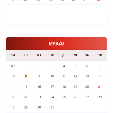
MARZO
SM
LU
MA
MI
JU
VI
SA
DO
09
1
2
3
4
5
6
7
10
8
9
10
11
12
13
14
11
15
16
17
18
19
20
21
12
22
23
24
25
26
27
28
13
29
30
31