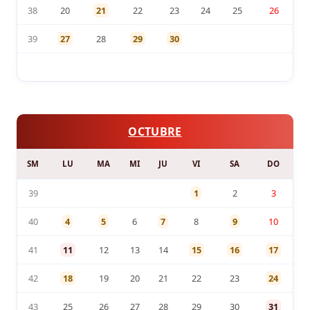
38
20
21
22
23
24
25
26
39
27
28
29
30
OCTUBRE
SM
LU
MA
MI
JU
VI
SA
DO
39
1
2
3
40
4
5
6
7
8
9
10
41
11
12
13
14
15
16
17
42
18
19
20
21
22
23
24
43
25
26
27
28
29
30
31