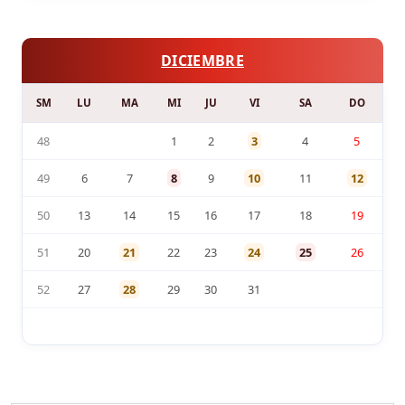
DICIEMBRE
SM
LU
MA
MI
JU
VI
SA
DO
48
1
2
3
4
5
49
6
7
8
9
10
11
12
50
13
14
15
16
17
18
19
51
20
21
22
23
24
25
26
52
27
28
29
30
31