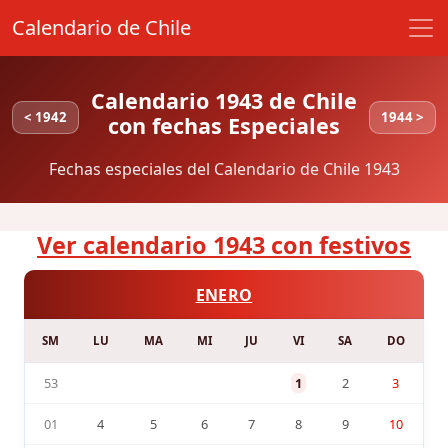
Calendario de Chile
Calendario 1943 de Chile
< 1942
1944 >
con fechas Especiales
Fechas especiales del Calendario de Chile 1943
Ver calendario 1943 con festivos
ENERO
SM
LU
MA
MI
JU
VI
SA
DO
53
1
2
3
01
4
5
6
7
8
9
10