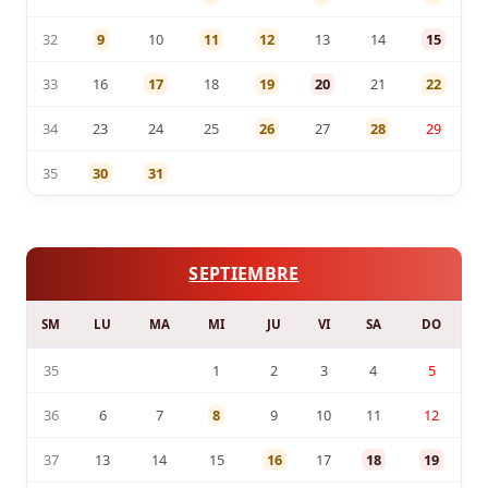
32
9
10
11
12
13
14
15
33
16
17
18
19
20
21
22
34
23
24
25
26
27
28
29
35
30
31
SEPTIEMBRE
SM
LU
MA
MI
JU
VI
SA
DO
35
1
2
3
4
5
36
6
7
8
9
10
11
12
37
13
14
15
16
17
18
19