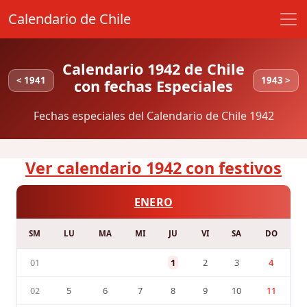
Calendario de Chile
Calendario 1942 de Chile
< 1941
1943 >
con fechas Especiales
Fechas especiales del Calendario de Chile 1942
Ver calendario 1942 con festivos
ENERO
SM
LU
MA
MI
JU
VI
SA
DO
01
1
2
3
4
02
5
6
7
8
9
10
11