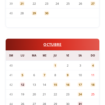
39
21
22
23
24
25
26
27
40
28
29
30
OCTUBRE
SM
LU
MA
MI
JU
VI
SA
DO
40
1
2
3
4
41
5
6
7
8
9
10
11
42
12
13
14
15
16
17
18
43
19
20
21
22
23
24
25
44
26
27
28
29
30
31