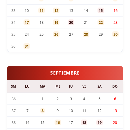
33
10
11
12
13
14
15
16
34
17
18
19
20
21
22
23
35
24
25
26
27
28
29
30
36
31
SEPTIEMBRE
SM
LU
MA
MI
JU
VI
SA
DO
36
1
2
3
4
5
6
37
7
8
9
10
11
12
13
38
14
15
16
17
18
19
20