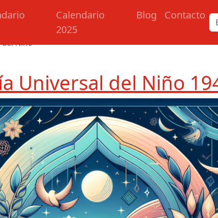
ndario
Calendario
Blog
Contacto
2025
 del Niño
ía Universal del Niño 19