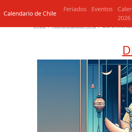
Feriados
Eventos
Cale
Calendario de Chile
2026
Inicio
Fecha Especial 1943
Día Universal
D