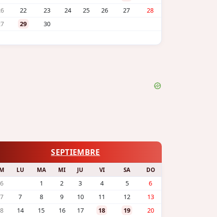
26
22
23
24
25
26
27
28
27
29
30
SEPTIEMBRE
M
LU
MA
MI
JU
VI
SA
DO
6
1
2
3
4
5
6
7
7
8
9
10
11
12
13
8
14
15
16
17
18
19
20