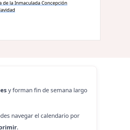
a de la Inmaculada Concepción
avidad
nes
y forman fin de semana largo
edes navegar el calendario por
primir
.