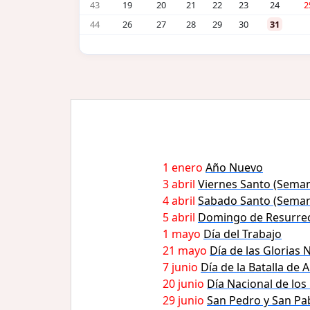
43
19
20
21
22
23
24
2
44
26
27
28
29
30
31
1 enero
Año Nuevo
3 abril
Viernes Santo (Sema
4 abril
Sabado Santo (Seman
5 abril
Domingo de Resurrec
1 mayo
Día del Trabajo
21 mayo
Día de las Glorias 
7 junio
Día de la Batalla de A
20 junio
Día Nacional de los
29 junio
San Pedro y San Pa