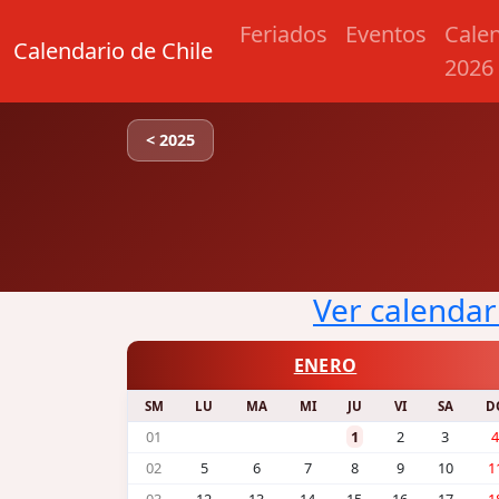
Feriados
Eventos
Cale
Calendario de Chile
2026
< 2025
Ver calendari
ENERO
SM
LU
MA
MI
JU
VI
SA
D
01
1
2
3
4
02
5
6
7
8
9
10
1