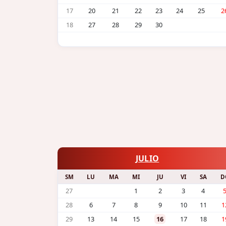
17
20
21
22
23
24
25
2
18
27
28
29
30
JULIO
SM
LU
MA
MI
JU
VI
SA
D
27
1
2
3
4
28
6
7
8
9
10
11
1
29
13
14
15
16
17
18
1