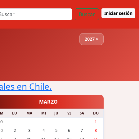
Iniciar sesión
Buscar
2027 >
ales en Chile.
MARZO
SM
LU
MA
MI
JU
VI
SA
DO
09
1
10
2
3
4
5
6
7
8