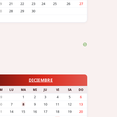
9
21
22
23
24
25
26
27
0
28
29
30
DICIEMBRE
SM
LU
MA
MI
JU
VI
SA
DO
49
1
2
3
4
5
6
50
7
8
9
10
11
12
13
51
14
15
16
17
18
19
20