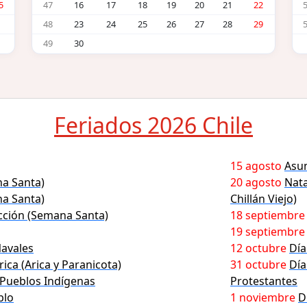
5
47
16
17
18
19
20
21
22
48
23
24
25
26
27
28
29
49
30
Feriados 2026 Chile
15 agosto
Asun
na Santa)
20 agosto
Nata
a Santa)
Chillán Viejo)
ción (Semana Santa)
18 septiembre
19 septiembre
Navales
12 octubre
Día
rica (Arica y Paranicota)
31 octubre
Día
 Pueblos Indígenas
Protestantes
blo
1 noviembre
D