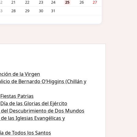
52
21
22
23
24
25
26
27
53
28
29
30
31
ción de la Virgen
licio de Bernardo O’Higgins (Chillán y
Fiestas Patrias
Día de las Glorias del Ejército
 del Descubrimiento de Dos Mundos
 de las Iglesias Evangélicas y
ía de Todos los Santos