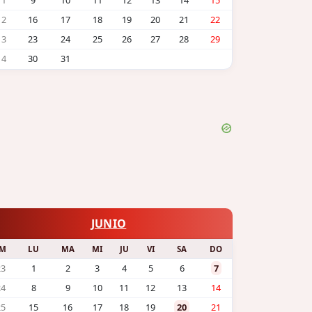
11
9
10
11
12
13
14
15
12
16
17
18
19
20
21
22
13
23
24
25
26
27
28
29
14
30
31
JUNIO
SM
LU
MA
MI
JU
VI
SA
DO
23
1
2
3
4
5
6
7
24
8
9
10
11
12
13
14
25
15
16
17
18
19
20
21