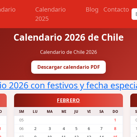
ndario
Calendario
Blog
Contacto
2025
Calendario 2026 de Chile
Calendario de Chile 2026
Descargar calendario PDF
o 2026 con festivos y fecha especi
FEBRERO
O
SM
LU
MA
MI
JU
VI
SA
DO
05
1
1
06
2
3
4
5
6
7
8