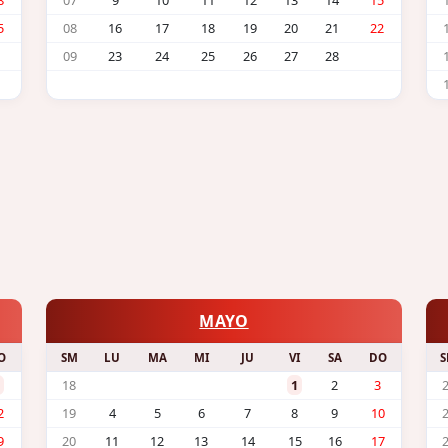
8
07
9
10
11
12
13
14
15
5
08
16
17
18
19
20
21
22
09
23
24
25
26
27
28
MAYO
O
SM
LU
MA
MI
JU
VI
SA
DO
18
1
2
3
2
19
4
5
6
7
8
9
10
9
20
11
12
13
14
15
16
17