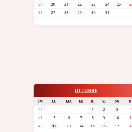
30
20
21
22
23
24
25
2
31
27
28
29
30
31
OCTUBRE
SM
LU
MA
MI
JU
VI
SA
D
40
1
2
3
41
5
6
7
8
9
10
1
42
12
13
14
15
16
17
1