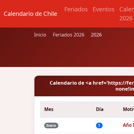
Feriados
Eventos
Cale
Calendario de Chile
2026
Inicio
Feriados 2026
2026
Calendario de <a href='https://fer
none!im
Mes
Día
Moti
Año 
Enero
1