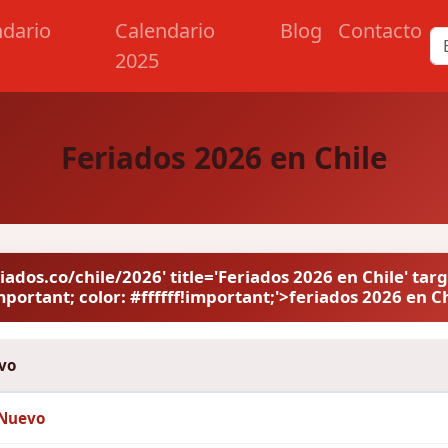
ndario
Calendario
Blog
Contacto
2025
Feriados 2026 en Chile
iados.co/chile/2026' title='Feriados 2026 en Chile' targ
portant; color: #ffffff!important;'>feriados 2026 en C
vo
Nuevo