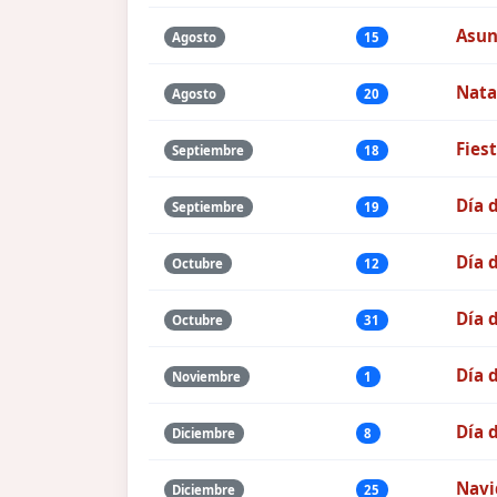
Asun
Agosto
15
Nata
Agosto
20
Fies
Septiembre
18
Día d
Septiembre
19
Día 
Octubre
12
Día 
Octubre
31
Día 
Noviembre
1
Día 
Diciembre
8
Navi
Diciembre
25