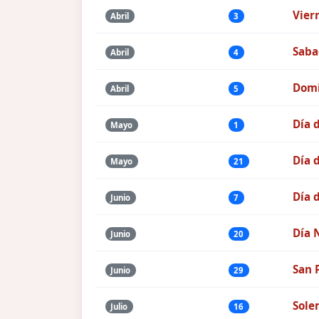
Vier
Abril
3
Saba
Abril
4
Domi
Abril
5
Día 
Mayo
1
Día 
Mayo
21
Día d
Junio
7
Día 
Junio
20
San 
Junio
29
Sole
Julio
16