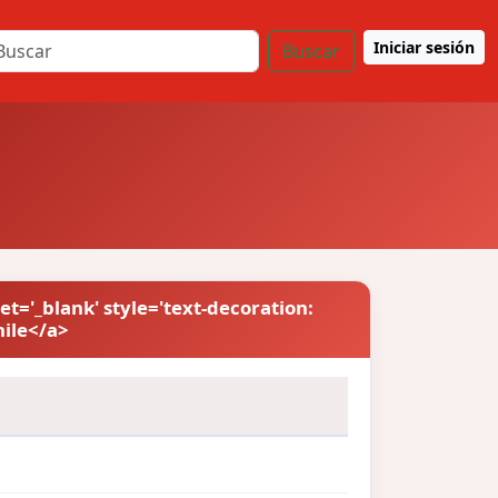
Iniciar sesión
Buscar
et='_blank' style='text-decoration:
hile</a>