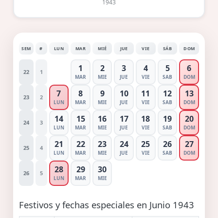
1943
SEM
#
LUN
MAR
MIÉ
JUE
VIE
SÁB
DOM
1
2
3
4
5
6
22
1
MAR
MIE
JUE
VIE
SAB
DOM
7
8
9
10
11
12
13
23
2
LUN
MAR
MIE
JUE
VIE
SAB
DOM
14
15
16
17
18
19
20
24
3
LUN
MAR
MIE
JUE
VIE
SAB
DOM
21
22
23
24
25
26
27
25
4
LUN
MAR
MIE
JUE
VIE
SAB
DOM
28
29
30
26
5
LUN
MAR
MIE
Festivos y fechas especiales en Junio 1943