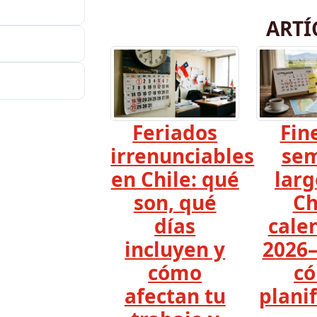
ARTÍ
Feriados
Fin
irrenunciables
se
en Chile: qué
larg
son, qué
Ch
días
cale
incluyen y
2026–
cómo
c
afectan tu
planif