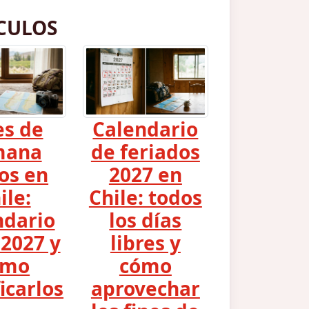
CULOS
es de
Calendario
mana
de feriados
os en
2027 en
ile:
Chile: todos
ndario
los días
2027 y
libres y
ómo
cómo
icarlos
aprovechar