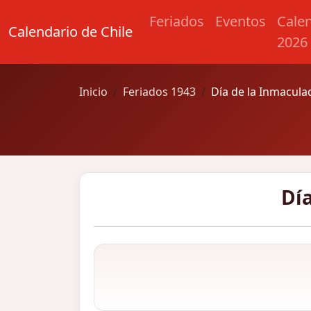
Feriados
Eventos
Cale
Calendario de Chile
2026
Inicio
Feriados 1943
Día de la Inmacul
Dí