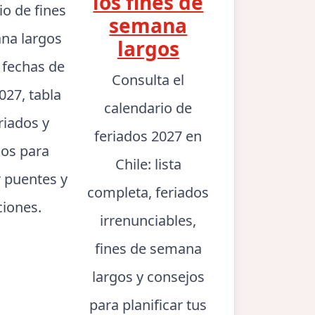
los fines de
io de fines
semana
na largos
largos
: fechas de
Consulta el
027, tabla
calendario de
riados y
feriados 2027 en
jos para
Chile: lista
r puentes y
completa, feriados
ciones.
irrenunciables,
fines de semana
largos y consejos
para planificar tus