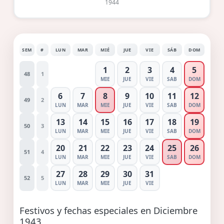
1944
SEM
#
LUN
MAR
MIÉ
JUE
VIE
SÁB
DOM
1
2
3
4
5
48
1
MIE
JUE
VIE
SAB
DOM
6
7
8
9
10
11
12
49
2
LUN
MAR
MIE
JUE
VIE
SAB
DOM
13
14
15
16
17
18
19
50
3
LUN
MAR
MIE
JUE
VIE
SAB
DOM
20
21
22
23
24
25
26
51
4
LUN
MAR
MIE
JUE
VIE
SAB
DOM
27
28
29
30
31
52
5
LUN
MAR
MIE
JUE
VIE
Festivos y fechas especiales en Diciembre
1943