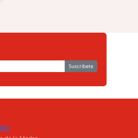
Suscribete
log