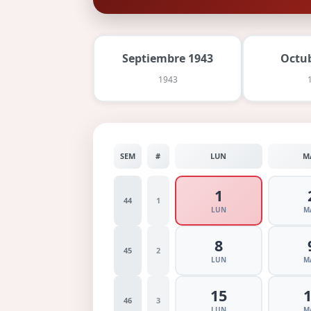
Septiembre 1943
Octu
1943
SEM
#
LUN
M
1
44
1
LUN
M
8
45
2
LUN
M
15
46
3
LUN
M