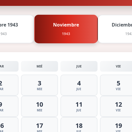
bre 1943
Noviembre
Diciembr
1943
1943
194
AR
MIÉ
JUE
VIE
2
3
4
5
AR
MIE
JUE
VIE
9
10
11
12
AR
MIE
JUE
VIE
16
17
18
19
AR
MIE
JUE
VIE