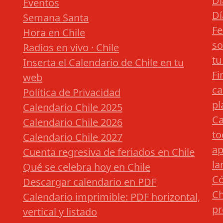
Dí
Eventos
Dí
Semana Santa
Fe
Hora en Chile
so
Radios en vivo · Chile
tu
Inserta el Calendario de Chile en tu
Fi
web
ca
Política de Privacidad
pl
Calendario Chile 2025
Ca
Calendario Chile 2026
to
Calendario Chile 2027
ap
Cuenta regresiva de feriados en Chile
la
Qué se celebra hoy en Chile
Có
Descargar calendario en PDF
Ch
Calendario imprimible: PDF horizontal,
pr
vertical y listado