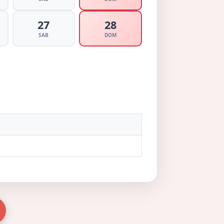
27
28
SAB
DOM