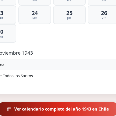
23
24
25
26
AR
MIE
JUE
VIE
30
AR
 Noviembre 1943
vo
e Todos los Santos
Ver calendario completo del año 1943 en Chile