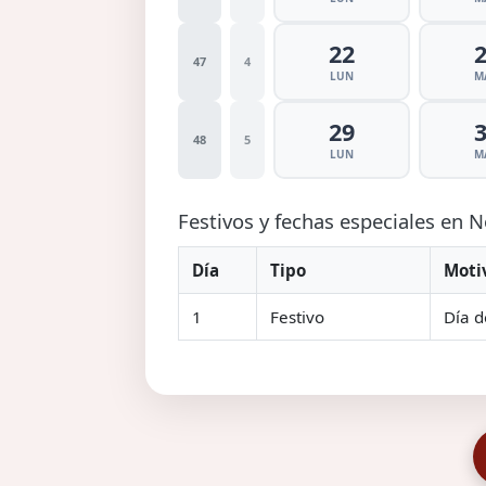
22
47
4
LUN
M
29
48
5
LUN
M
Festivos y fechas especiales en
Día
Tipo
Moti
1
Festivo
Día d