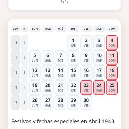
1943
SEM
#
LUN
MAR
MIÉ
JUE
VIE
SÁB
DOM
1
2
3
4
13
1
JUE
VIE
SAB
DOM
5
6
7
8
9
10
11
14
2
LUN
MAR
MIE
JUE
VIE
SAB
DOM
12
13
14
15
16
17
18
15
3
LUN
MAR
MIE
JUE
VIE
SAB
DOM
19
20
21
22
23
24
25
16
4
LUN
MAR
MIE
JUE
VIE
SAB
DOM
26
27
28
29
30
17
5
LUN
MAR
MIE
JUE
VIE
Festivos y fechas especiales en Abril 1943