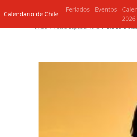
Feriados
Eventos
Cale
Calendario de Chile
2026
Inicio
Fecha Especial 1943
Día de la Ma