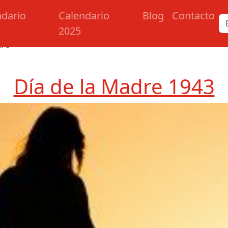
ndario
Calendario
Blog
Contacto
2025
dre
Día de la Madre 1943