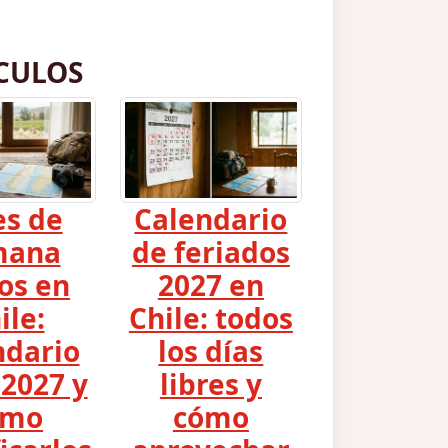
CULOS
es de
Calendario
mana
de feriados
os en
2027 en
ile:
Chile: todos
ndario
los días
2027 y
libres y
ómo
cómo