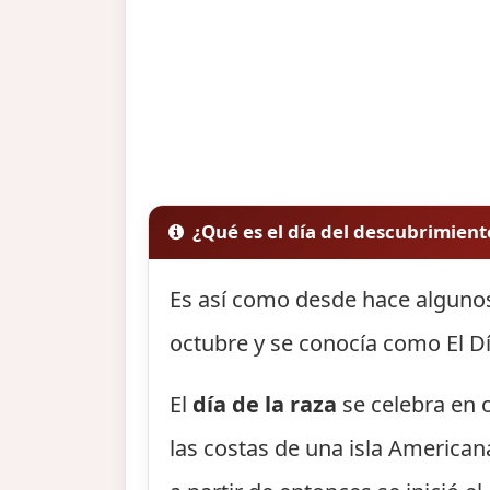
¿Qué es el día del descubrimien
Es así como desde hace algunos
octubre y se conocía como El Dí
El
día de la raza
se celebra en o
las costas de una isla America