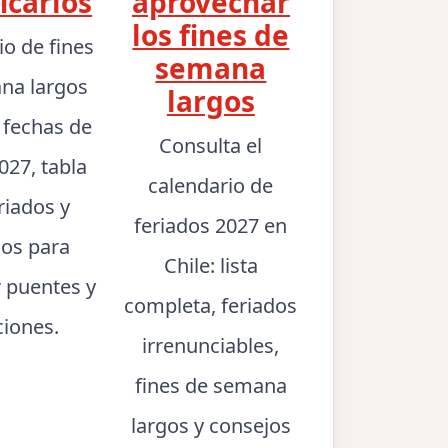
icarlos
aprovechar
los fines de
io de fines
semana
na largos
largos
: fechas de
Consulta el
027, tabla
calendario de
riados y
feriados 2027 en
jos para
Chile: lista
r puentes y
completa, feriados
ciones.
irrenunciables,
fines de semana
largos y consejos