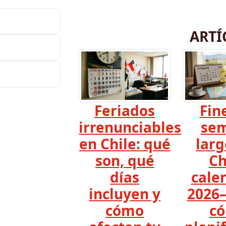
ARTÍ
Feriados
Fin
irrenunciables
se
en Chile: qué
larg
son, qué
Ch
días
cale
incluyen y
2026–
cómo
c