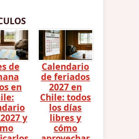
CULOS
es de
Calendario
mana
de feriados
os en
2027 en
ile:
Chile: todos
ndario
los días
2027 y
libres y
ómo
cómo
icarlos
aprovechar