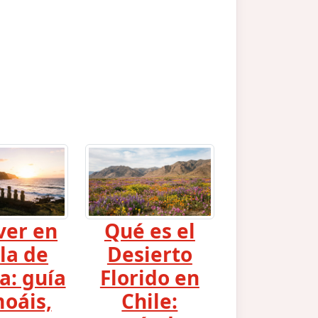
ver en
Qué es el
sla de
Desierto
a: guía
Florido en
oáis,
Chile: