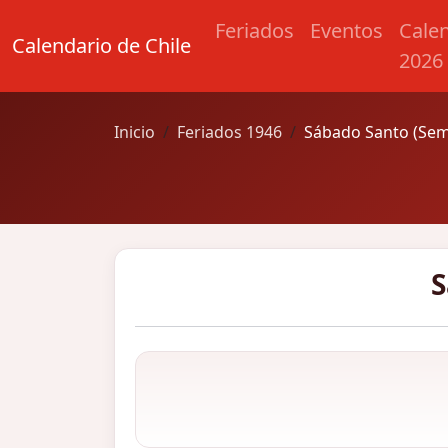
Feriados
Eventos
Cale
Calendario de Chile
2026
Inicio
Feriados 1946
Sábado Santo (Sem
S