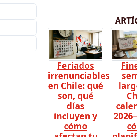
ARTÍ
Feriados
Fin
irrenunciables
se
en Chile: qué
larg
son, qué
Ch
días
cale
incluyen y
2026–
cómo
c
afectan tu
planif