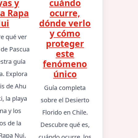
yas y
cuándo
ra Rapa
ocurre,
ui
dónde verlo
y cómo
e qué ver
proteger
a de Pascua
este
stra guía
fenómeno
único
a. Explora
is de Ahu
Guía completa
i, la playa
sobre el Desierto
na y los
Florido en Chile.
os de la
Descubre qué es,
 Rapa Nui.
cuándo ocurre, los