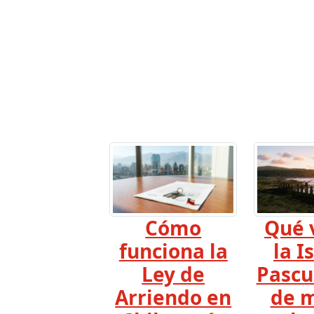
Cómo
Qué 
funciona la
la I
Ley de
Pascu
Arriendo en
de m