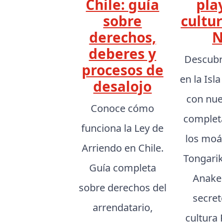
Chile: guía
pla
sobre
cultu
derechos,
N
deberes y
Descubr
procesos de
en la Isl
desalojo
con nue
Conoce cómo
complet
funciona la Ley de
los moá
Arriendo en Chile.
Tongarik
Guía completa
Anake
sobre derechos del
secret
arrendatario,
cultura