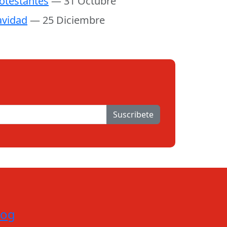
otestantes
— 31 Octubre
vidad
— 25 Diciembre
Suscribete
log