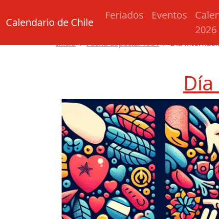
Feriados
Eventos
Cale
Calendario de Chile
2026
Inicio
Fecha Especial 1981
Día internaci
Día