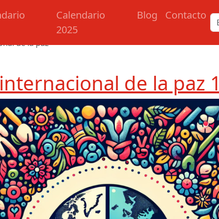
ndario
Calendario
Blog
Contacto
2025
onal de la paz
 internacional de la paz 