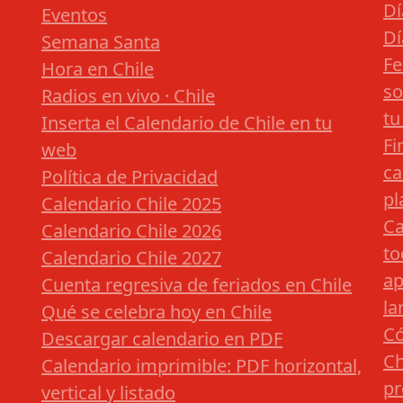
Dí
Eventos
Dí
Semana Santa
Fe
Hora en Chile
so
Radios en vivo · Chile
tu
Inserta el Calendario de Chile en tu
Fi
web
ca
Política de Privacidad
pl
Calendario Chile 2025
Ca
Calendario Chile 2026
to
Calendario Chile 2027
ap
Cuenta regresiva de feriados en Chile
la
Qué se celebra hoy en Chile
Có
Descargar calendario en PDF
Ch
Calendario imprimible: PDF horizontal,
pr
vertical y listado