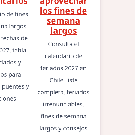
icarlos
aprovechar
los fines de
io de fines
semana
na largos
largos
: fechas de
Consulta el
027, tabla
calendario de
riados y
feriados 2027 en
jos para
Chile: lista
r puentes y
completa, feriados
ciones.
irrenunciables,
fines de semana
largos y consejos