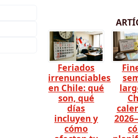
ARTÍ
Feriados
Fin
irrenunciables
se
en Chile: qué
larg
son, qué
Ch
días
cale
incluyen y
2026–
cómo
c