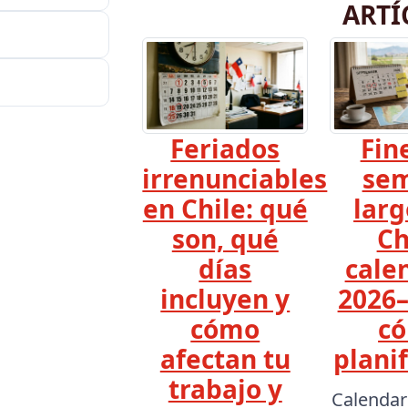
ARTÍ
Feriados
Fin
irrenunciables
se
en Chile: qué
larg
son, qué
Ch
días
cale
incluyen y
2026–
cómo
c
afectan tu
planif
trabajo y
Calendar