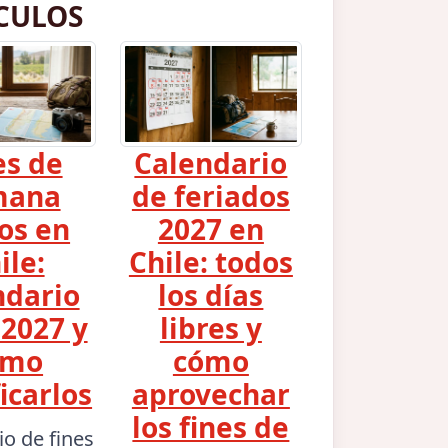
CULOS
es de
Calendario
mana
de feriados
os en
2027 en
ile:
Chile: todos
ndario
los días
2027 y
libres y
ómo
cómo
icarlos
aprovechar
los fines de
io de fines