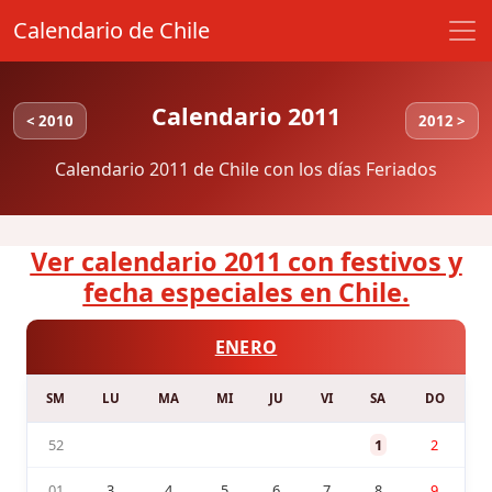
Calendario de Chile
Calendario 2011
< 2010
2012 >
Calendario 2011 de Chile con los días Feriados
Ver calendario 2011 con festivos y
fecha especiales en Chile.
ENERO
SM
LU
MA
MI
JU
VI
SA
DO
52
1
2
01
3
4
5
6
7
8
9