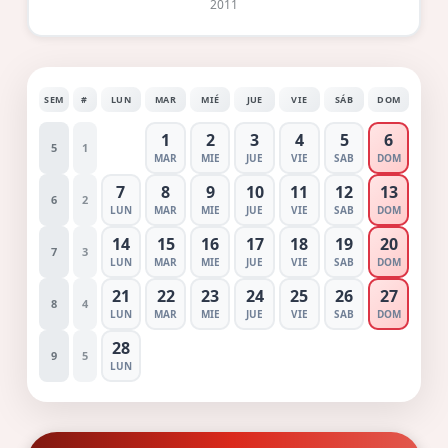
2011
SEM
#
LUN
MAR
MIÉ
JUE
VIE
SÁB
DOM
1
2
3
4
5
6
5
1
MAR
MIE
JUE
VIE
SAB
DOM
7
8
9
10
11
12
13
6
2
LUN
MAR
MIE
JUE
VIE
SAB
DOM
14
15
16
17
18
19
20
7
3
LUN
MAR
MIE
JUE
VIE
SAB
DOM
21
22
23
24
25
26
27
8
4
LUN
MAR
MIE
JUE
VIE
SAB
DOM
28
9
5
LUN