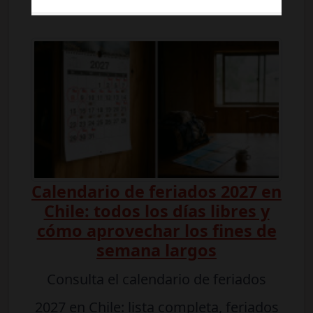
Calendario de feriados 2027 en
Chile: todos los días libres y
cómo aprovechar los fines de
semana largos
Consulta el calendario de feriados
2027 en Chile: lista completa, feriados