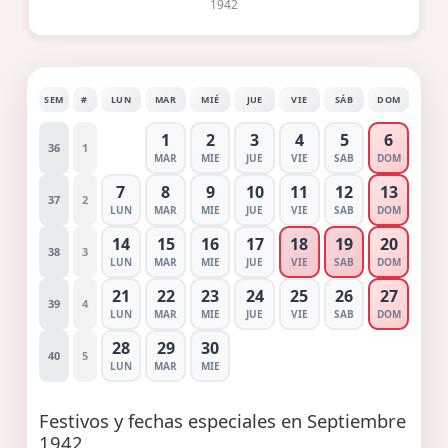
1942
SEM
#
LUN
MAR
MIÉ
JUE
VIE
SÁB
DOM
1
2
3
4
5
6
36
1
MAR
MIE
JUE
VIE
SAB
DOM
7
8
9
10
11
12
13
37
2
LUN
MAR
MIE
JUE
VIE
SAB
DOM
14
15
16
17
18
19
20
38
3
LUN
MAR
MIE
JUE
VIE
SAB
DOM
21
22
23
24
25
26
27
39
4
LUN
MAR
MIE
JUE
VIE
SAB
DOM
28
29
30
40
5
LUN
MAR
MIE
Festivos y fechas especiales en Septiembre
1942