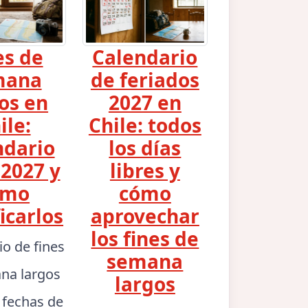
es de
Calendario
mana
de feriados
os en
2027 en
ile:
Chile: todos
ndario
los días
2027 y
libres y
ómo
cómo
icarlos
aprovechar
los fines de
io de fines
semana
na largos
largos
: fechas de