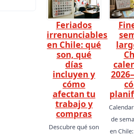
Feriados
Fin
irrenunciables
se
en Chile: qué
larg
son, qué
Ch
días
cale
incluyen y
2026–
cómo
c
afectan tu
planif
trabajo y
Calendar
compras
de sema
Descubre qué son
en Chile