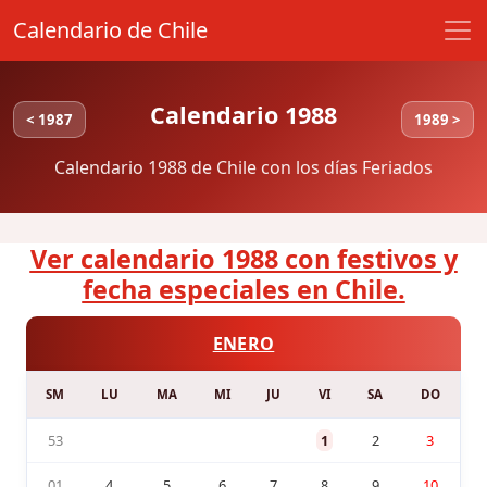
Calendario de Chile
Calendario 1988
< 1987
1989 >
Calendario 1988 de Chile con los días Feriados
Ver calendario 1988 con festivos y
fecha especiales en Chile.
ENERO
SM
LU
MA
MI
JU
VI
SA
DO
53
1
2
3
01
4
5
6
7
8
9
10