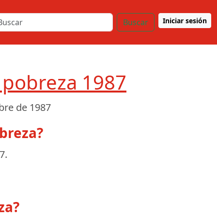
Iniciar sesión
Buscar
a pobreza 1987
bre de 1987
obreza?
87
.
za?