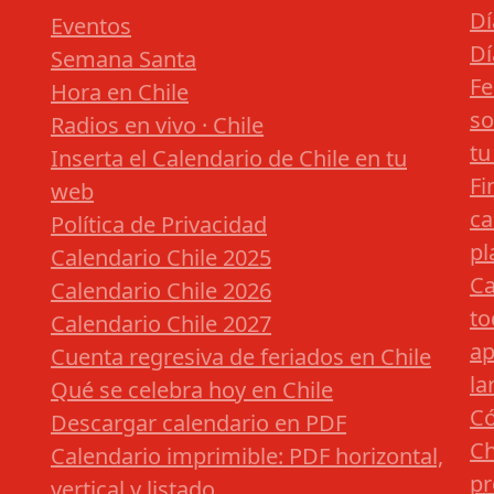
Dí
Eventos
Dí
Semana Santa
Fe
Hora en Chile
so
Radios en vivo · Chile
tu
Inserta el Calendario de Chile en tu
Fi
web
ca
Política de Privacidad
pl
Calendario Chile 2025
Ca
Calendario Chile 2026
to
Calendario Chile 2027
ap
Cuenta regresiva de feriados en Chile
la
Qué se celebra hoy en Chile
Có
Descargar calendario en PDF
Ch
Calendario imprimible: PDF horizontal,
pr
vertical y listado