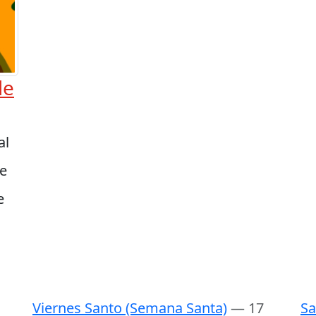
de
al
re
e
Viernes Santo (Semana Santa)
— 17
Sa