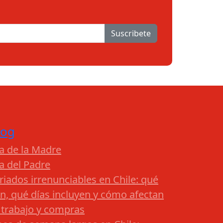
Suscribete
log
a de la Madre
a del Padre
riados irrenunciables en Chile: qué
n, qué días incluyen y cómo afectan
 trabajo y compras