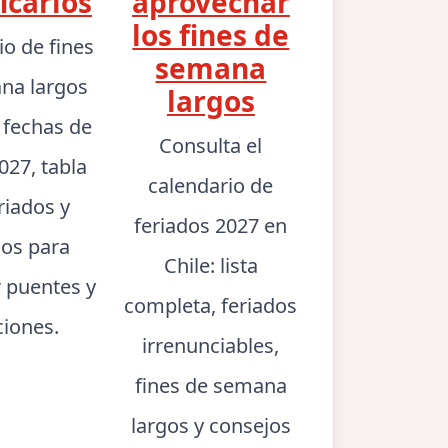
icarlos
aprovechar
los fines de
io de fines
semana
na largos
largos
: fechas de
Consulta el
027, tabla
calendario de
riados y
feriados 2027 en
jos para
Chile: lista
r puentes y
completa, feriados
ciones.
irrenunciables,
fines de semana
largos y consejos