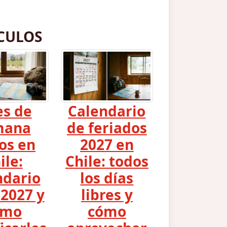
CULOS
es de
Calendario
mana
de feriados
os en
2027 en
ile:
Chile: todos
ndario
los días
2027 y
libres y
ómo
cómo