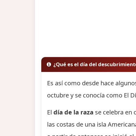
¿Qué es el día del descubrimien
Es así como desde hace algunos
octubre y se conocía como El Dí
El
día de la raza
se celebra en o
las costas de una isla America