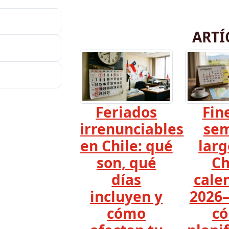
ARTÍ
Feriados
Fin
irrenunciables
se
en Chile: qué
larg
son, qué
Ch
días
cale
incluyen y
2026–
cómo
c