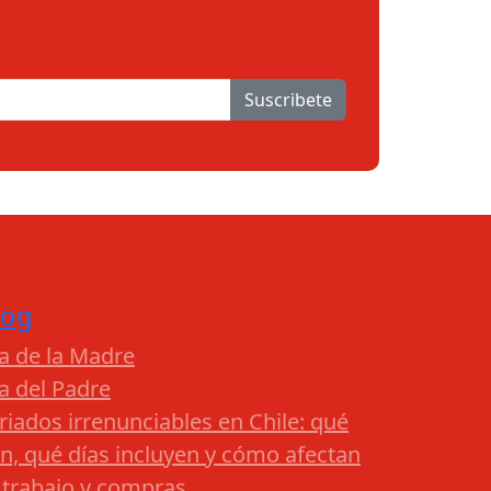
Suscribete
log
a de la Madre
a del Padre
riados irrenunciables en Chile: qué
n, qué días incluyen y cómo afectan
 trabajo y compras