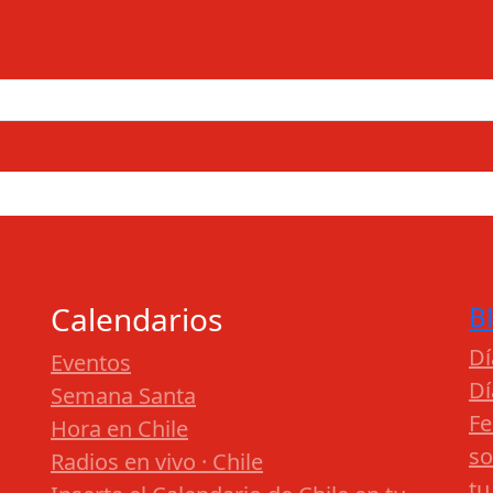
Calendarios
B
Dí
Eventos
Dí
Semana Santa
Fe
Hora en Chile
so
Radios en vivo · Chile
tu