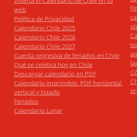
Inserta el Calendario de Chile en tu
Fi
web
ca
Política de Privacidad
pl
Calendario Chile 2025
Ca
Calendario Chile 2026
to
Calendario Chile 2027
ap
Cuenta regresiva de feriados en Chile
la
Qué se celebra hoy en Chile
Có
Descargar calendario en PDF
Ch
Calendario imprimible: PDF horizontal,
pr
vertical y listado
Feriados
Calendario Lunar