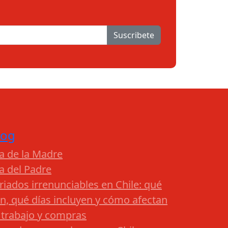
Suscribete
log
a de la Madre
a del Padre
riados irrenunciables en Chile: qué
n, qué días incluyen y cómo afectan
 trabajo y compras