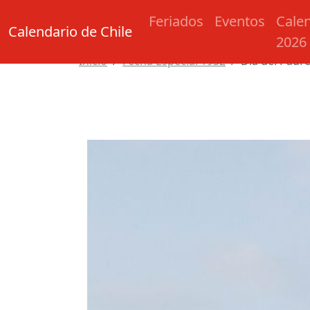
Feriados
Eventos
Cale
Calendario de Chile
2026
Inicio
Fecha Especial 1932
Día del Padr