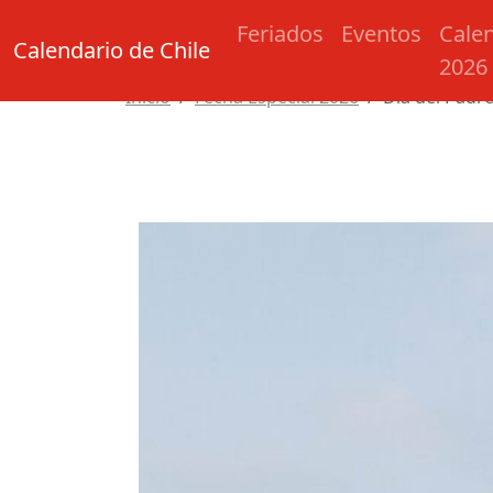
Feriados
Eventos
Cale
Calendario de Chile
2026
Inicio
Fecha Especial 2026
Día del Padr