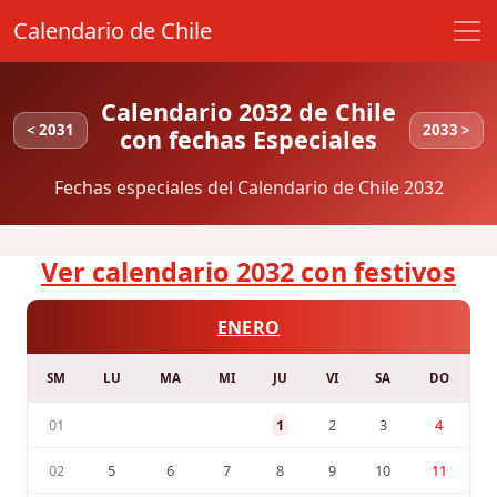
Calendario de Chile
Calendario 2032 de Chile
< 2031
2033 >
con fechas Especiales
Fechas especiales del Calendario de Chile 2032
Ver calendario 2032 con festivos
ENERO
SM
LU
MA
MI
JU
VI
SA
DO
01
1
2
3
4
02
5
6
7
8
9
10
11