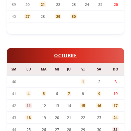
39
20
21
22
23
24
25
26
40
27
28
29
30
OCTUBRE
SM
LU
MA
MI
JU
VI
SA
DO
40
1
2
3
41
4
5
6
7
8
9
10
42
11
12
13
14
15
16
17
43
18
19
20
21
22
23
24
44
25
26
27
28
29
30
31