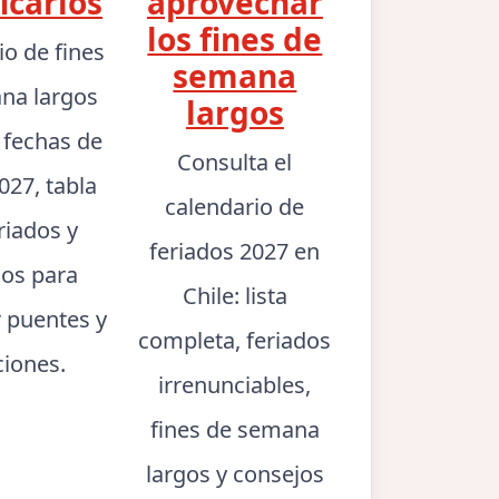
icarlos
aprovechar
los fines de
io de fines
semana
na largos
largos
: fechas de
Consulta el
027, tabla
calendario de
riados y
feriados 2027 en
jos para
Chile: lista
r puentes y
completa, feriados
ciones.
irrenunciables,
fines de semana
largos y consejos