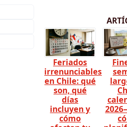
ARTÍ
Feriados
Fin
irrenunciables
se
en Chile: qué
larg
son, qué
Ch
días
cale
incluyen y
2026–
cómo
c