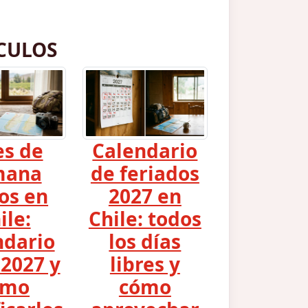
CULOS
es de
Calendario
mana
de feriados
os en
2027 en
ile:
Chile: todos
ndario
los días
2027 y
libres y
ómo
cómo