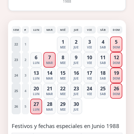
1988
SEM
#
LUN
MAR
MIÉ
JUE
VIE
SÁB
DOM
1
2
3
4
5
22
1
MIE
JUE
VIE
SAB
DOM
6
7
8
9
10
11
12
23
2
LUN
MAR
MIE
JUE
VIE
SAB
DOM
13
14
15
16
17
18
19
24
3
LUN
MAR
MIE
JUE
VIE
SAB
DOM
20
21
22
23
24
25
26
25
4
LUN
MAR
MIE
JUE
VIE
SAB
DOM
27
28
29
30
26
5
LUN
MAR
MIE
JUE
Festivos y fechas especiales en Junio 1988