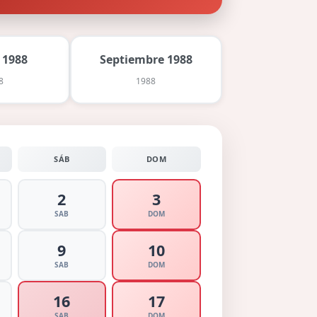
 1988
Septiembre 1988
8
1988
SÁB
DOM
2
3
SAB
DOM
9
10
SAB
DOM
16
17
SAB
DOM