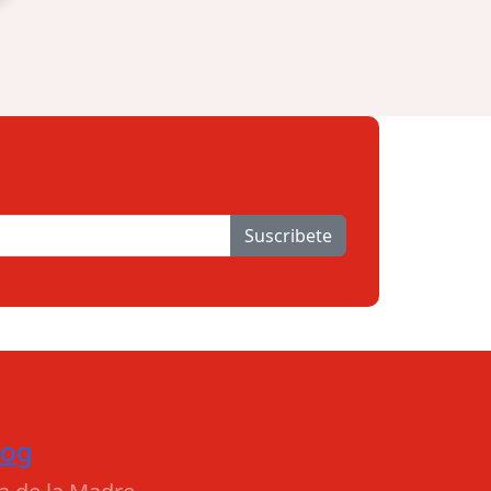
Suscribete
log