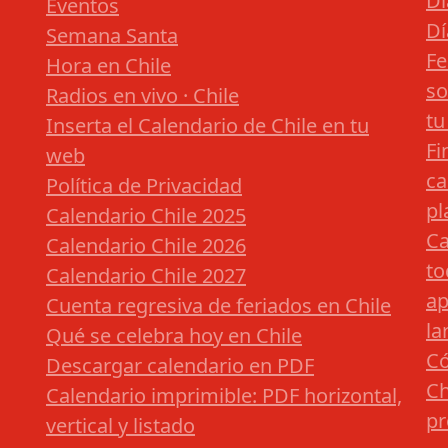
Dí
Eventos
Dí
Semana Santa
Fe
Hora en Chile
so
Radios en vivo · Chile
tu
Inserta el Calendario de Chile en tu
Fi
web
ca
Política de Privacidad
pl
Calendario Chile 2025
Ca
Calendario Chile 2026
to
Calendario Chile 2027
ap
Cuenta regresiva de feriados en Chile
la
Qué se celebra hoy en Chile
Có
Descargar calendario en PDF
Ch
Calendario imprimible: PDF horizontal,
pr
vertical y listado