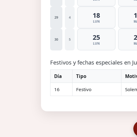
18
29
4
LUN
M
25
30
5
LUN
M
Festivos y fechas especiales en J
Día
Tipo
Moti
16
Festivo
Solem