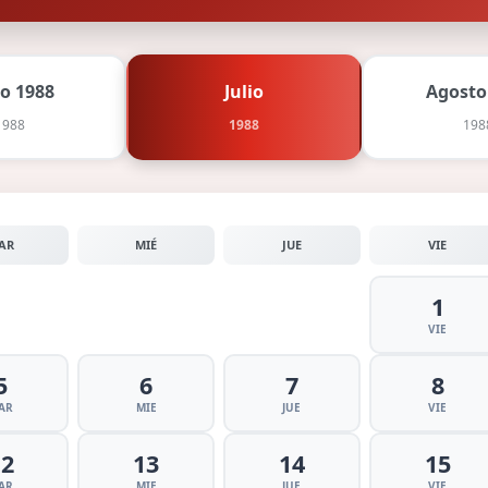
io 1988
Julio
Agosto
1988
1988
198
AR
MIÉ
JUE
VIE
1
VIE
5
6
7
8
AR
MIE
JUE
VIE
12
13
14
15
AR
MIE
JUE
VIE