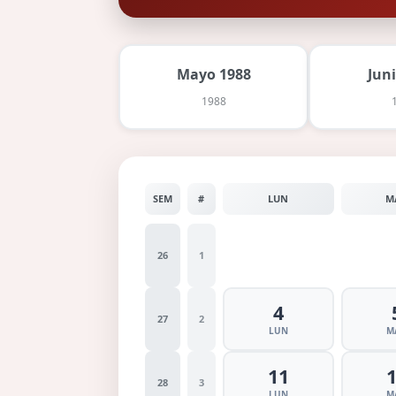
Mayo 1988
Jun
1988
SEM
#
LUN
M
26
1
4
27
2
LUN
M
11
28
3
LUN
M