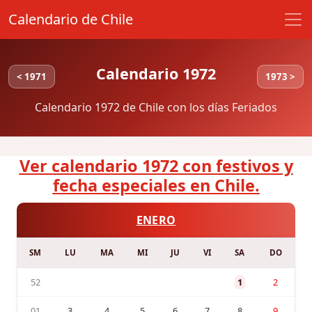
Calendario de Chile
Calendario 1972
< 1971
1973 >
Calendario 1972 de Chile con los días Feriados
Ver calendario 1972 con festivos y
fecha especiales en Chile.
ENERO
SM
LU
MA
MI
JU
VI
SA
DO
52
1
2
01
3
4
5
6
7
8
9