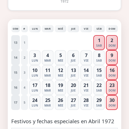
1972
SEM
#
LUN
MAR
MIÉ
JUE
VIE
SÁB
DOM
1
2
13
1
SAB
DOM
3
4
5
6
7
8
9
14
2
LUN
MAR
MIE
JUE
VIE
SAB
DOM
10
11
12
13
14
15
16
15
3
LUN
MAR
MIE
JUE
VIE
SAB
DOM
17
18
19
20
21
22
23
16
4
LUN
MAR
MIE
JUE
VIE
SAB
DOM
24
25
26
27
28
29
30
17
5
LUN
MAR
MIE
JUE
VIE
SAB
DOM
Festivos y fechas especiales en Abril 1972