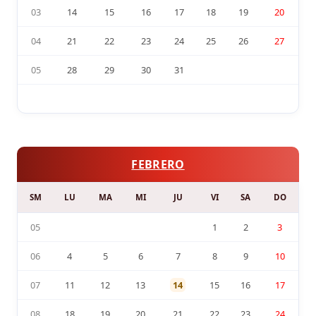
03
14
15
16
17
18
19
20
04
21
22
23
24
25
26
27
05
28
29
30
31
FEBRERO
SM
LU
MA
MI
JU
VI
SA
DO
05
1
2
3
06
4
5
6
7
8
9
10
07
11
12
13
14
15
16
17
08
18
19
20
21
22
23
24