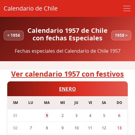
Calendario de Chile
Calendario 1957 de Chile
< 1956
1958 >
con fechas Especiales
Fechas especiales del Calendario de Chile 1957
Ver calendario 1957 con festivos
ENERO
SM
LU
MA
MI
JU
VI
SA
DO
01
1
2
3
4
5
6
02
7
8
9
10
11
12
13