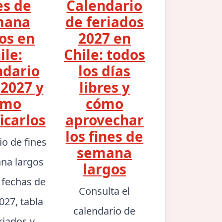
es de
Calendario
mana
de feriados
os en
2027 en
ile:
Chile: todos
ndario
los días
2027 y
libres y
ómo
cómo
icarlos
aprovechar
los fines de
io de fines
semana
na largos
largos
: fechas de
Consulta el
027, tabla
calendario de
riados y