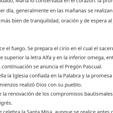
idado, María lo conservaba en el corazón: la profe
cer día, generalmente en las mañanas se realizan 
r más bien de tranquilidad, oración y de espera a
e el fuego. Se prepara el cirio en el cual el sac
 superior la letra Alfa y en la inferior omega, e
 A continuación se anuncia el Pregón Pascual.
lla la Iglesia confiada en la Palabra y la promesa
mienzos realizó Dios con su pueblo.
 la renovación de los compromisos bautismales
igrés.
 celebra la Santa Misa, aunque se realice antes 