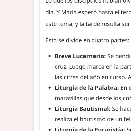
Lo que los discípulos habían olv
día. Y María esperó hasta el ter
este tema, y la tarde resulta se
Ésta se divide en cuatro partes:
Breve Lucernario:
Se bendic
cruz. Luego marca en la parte
las cifras del año en curso.
Liturgia de la Palabra:
En e
maravillas que desde los co
Liturgia Bautismal:
Se hace
realiza el bautismo de un fel
Liturgia de la Eucaristía:
Se