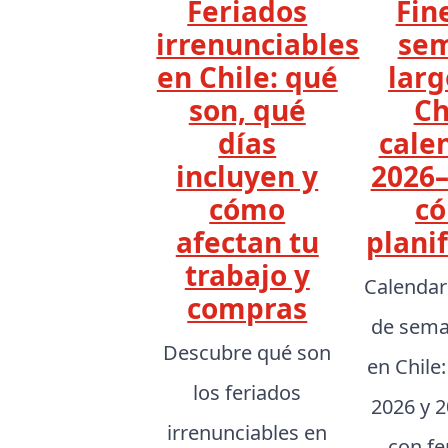
Feriados
Fin
irrenunciables
se
en Chile: qué
larg
son, qué
Ch
días
cale
incluyen y
2026–
cómo
c
afectan tu
planif
trabajo y
Calendar
compras
de sema
Descubre qué son
en Chile
los feriados
2026 y 2
irrenunciables en
con fe