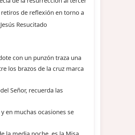
cía de la resurrección al tercer
retiros de reflexión en torno a
l Jesús Resucitado
erdote con un punzón traza una
ntre los brazos de la cruz marca
 del Señor, recuerda las
 y en muchas ocasiones se
de la media noche, es la Misa