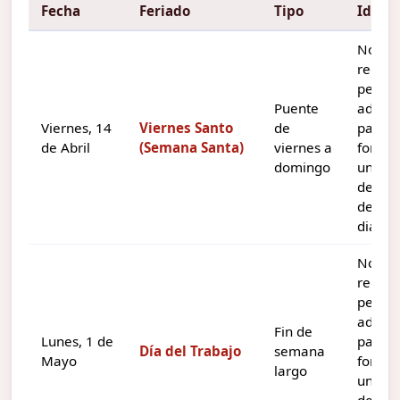
Fecha
Feriado
Tipo
Idea
No
requie
pedir 
Puente
adicio
Viernes, 14
Viernes Santo
de
para
de Abril
(Semana Santa)
viernes a
forma
domingo
un
desca
de tre
dias.
No
requie
pedir 
adicio
Fin de
Lunes, 1 de
para
Día del Trabajo
semana
Mayo
forma
largo
un
desca