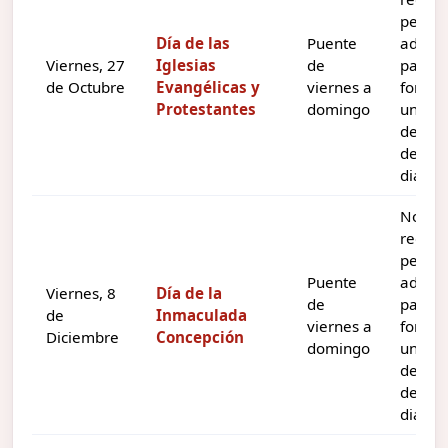
pedir 
Día de las
Puente
adicio
Viernes, 27
Iglesias
de
para
de Octubre
Evangélicas y
viernes a
forma
Protestantes
domingo
un
desca
de tre
dias.
No
requie
pedir 
Puente
adicio
Viernes, 8
Día de la
de
para
de
Inmaculada
viernes a
forma
Diciembre
Concepción
domingo
un
desca
de tre
dias.