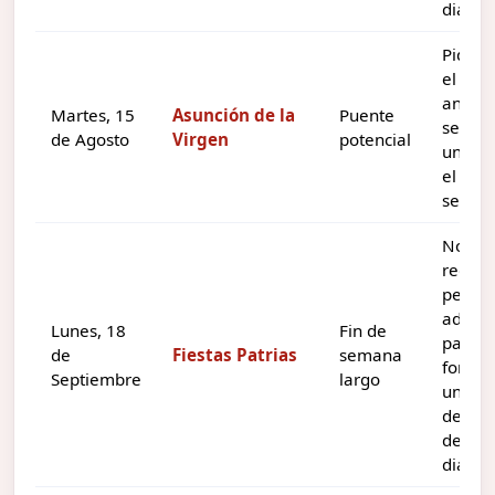
dias.
Pidien
el lune
anteri
Martes, 15
Asunción de la
Puente
se pu
de Agosto
Virgen
potencial
unir c
el fin 
seman
No
requie
pedir 
adicio
Lunes, 18
Fin de
para
de
Fiestas Patrias
semana
forma
Septiembre
largo
un
desca
de tre
dias.