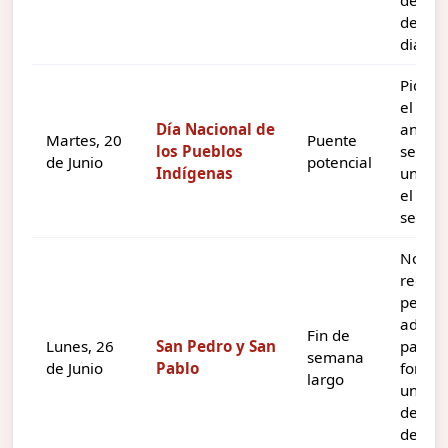
de tre
dias.
Pidien
el lune
Día Nacional de
anteri
Martes, 20
Puente
los Pueblos
se pu
de Junio
potencial
Indígenas
unir c
el fin 
seman
No
requie
pedir 
adicio
Fin de
Lunes, 26
San Pedro y San
para
semana
de Junio
Pablo
forma
largo
un
desca
de tre