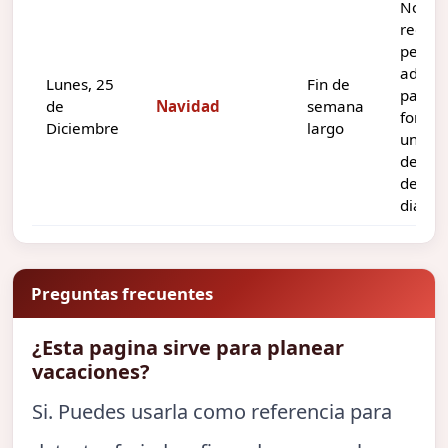
No
requie
pedir 
adicio
Lunes, 25
Fin de
para
de
Navidad
semana
forma
Diciembre
largo
un
desca
de tre
dias.
Preguntas frecuentes
¿Esta pagina sirve para planear
vacaciones?
Si. Puedes usarla como referencia para