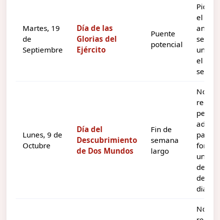
Pidien
el lune
Martes, 19
Día de las
anteri
Puente
de
Glorias del
se pu
potencial
Septiembre
Ejército
unir c
el fin 
seman
No
requie
pedir 
adicio
Día del
Fin de
Lunes, 9 de
para
Descubrimiento
semana
Octubre
forma
de Dos Mundos
largo
un
desca
de tre
dias.
No
requie