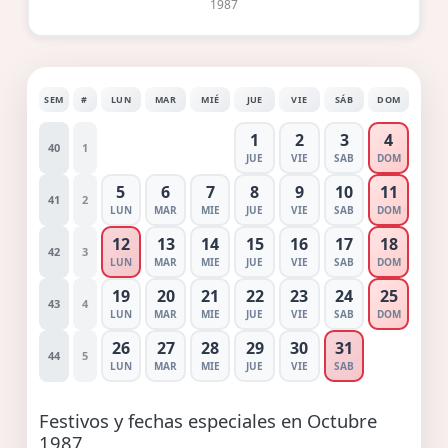
1987
SEM
#
LUN
MAR
MIÉ
JUE
VIE
SÁB
DOM
1
2
3
4
40
1
JUE
VIE
SAB
DOM
5
6
7
8
9
10
11
41
2
LUN
MAR
MIE
JUE
VIE
SAB
DOM
12
13
14
15
16
17
18
42
3
LUN
MAR
MIE
JUE
VIE
SAB
DOM
19
20
21
22
23
24
25
43
4
LUN
MAR
MIE
JUE
VIE
SAB
DOM
26
27
28
29
30
31
44
5
LUN
MAR
MIE
JUE
VIE
SAB
Festivos y fechas especiales en Octubre
1987