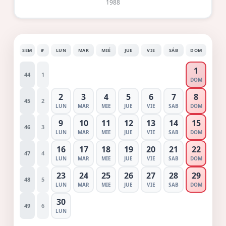
1988
SEM
#
LUN
MAR
MIÉ
JUE
VIE
SÁB
DOM
1
44
1
DOM
2
3
4
5
6
7
8
45
2
LUN
MAR
MIE
JUE
VIE
SAB
DOM
9
10
11
12
13
14
15
46
3
LUN
MAR
MIE
JUE
VIE
SAB
DOM
16
17
18
19
20
21
22
47
4
LUN
MAR
MIE
JUE
VIE
SAB
DOM
23
24
25
26
27
28
29
48
5
LUN
MAR
MIE
JUE
VIE
SAB
DOM
30
49
6
LUN