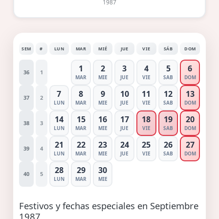
1987
SEM
#
LUN
MAR
MIÉ
JUE
VIE
SÁB
DOM
1
2
3
4
5
6
36
1
MAR
MIE
JUE
VIE
SAB
DOM
7
8
9
10
11
12
13
37
2
LUN
MAR
MIE
JUE
VIE
SAB
DOM
14
15
16
17
18
19
20
38
3
LUN
MAR
MIE
JUE
VIE
SAB
DOM
21
22
23
24
25
26
27
39
4
LUN
MAR
MIE
JUE
VIE
SAB
DOM
28
29
30
40
5
LUN
MAR
MIE
Festivos y fechas especiales en Septiembre
1987