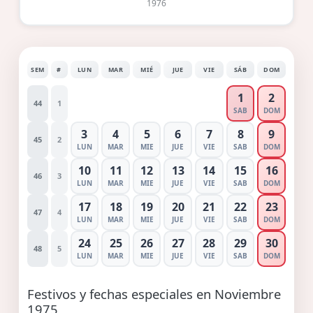
1976
SEM
#
LUN
MAR
MIÉ
JUE
VIE
SÁB
DOM
1
2
44
1
SAB
DOM
3
4
5
6
7
8
9
45
2
LUN
MAR
MIE
JUE
VIE
SAB
DOM
10
11
12
13
14
15
16
46
3
LUN
MAR
MIE
JUE
VIE
SAB
DOM
17
18
19
20
21
22
23
47
4
LUN
MAR
MIE
JUE
VIE
SAB
DOM
24
25
26
27
28
29
30
48
5
LUN
MAR
MIE
JUE
VIE
SAB
DOM
Festivos y fechas especiales en Noviembre
1975