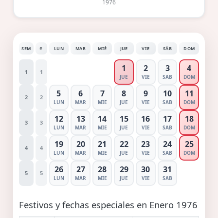
1976
SEM
#
LUN
MAR
MIÉ
JUE
VIE
SÁB
DOM
1
2
3
4
1
1
JUE
VIE
SAB
DOM
5
6
7
8
9
10
11
2
2
LUN
MAR
MIE
JUE
VIE
SAB
DOM
12
13
14
15
16
17
18
3
3
LUN
MAR
MIE
JUE
VIE
SAB
DOM
19
20
21
22
23
24
25
4
4
LUN
MAR
MIE
JUE
VIE
SAB
DOM
26
27
28
29
30
31
5
5
LUN
MAR
MIE
JUE
VIE
SAB
Festivos y fechas especiales en Enero 1976