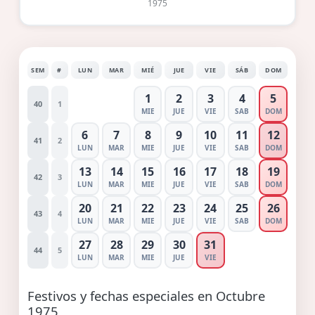
1975
SEM
#
LUN
MAR
MIÉ
JUE
VIE
SÁB
DOM
1
2
3
4
5
40
1
MIE
JUE
VIE
SAB
DOM
6
7
8
9
10
11
12
41
2
LUN
MAR
MIE
JUE
VIE
SAB
DOM
13
14
15
16
17
18
19
42
3
LUN
MAR
MIE
JUE
VIE
SAB
DOM
20
21
22
23
24
25
26
43
4
LUN
MAR
MIE
JUE
VIE
SAB
DOM
27
28
29
30
31
44
5
LUN
MAR
MIE
JUE
VIE
Festivos y fechas especiales en Octubre
1975