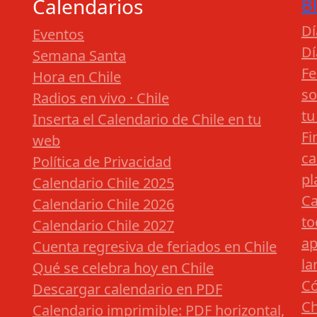
Calendarios
B
Dí
Eventos
Dí
Semana Santa
Fe
Hora en Chile
so
Radios en vivo · Chile
tu
Inserta el Calendario de Chile en tu
Fi
web
ca
Política de Privacidad
pl
Calendario Chile 2025
Ca
Calendario Chile 2026
to
Calendario Chile 2027
ap
Cuenta regresiva de feriados en Chile
la
Qué se celebra hoy en Chile
Có
Descargar calendario en PDF
Ch
Calendario imprimible: PDF horizontal,