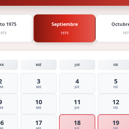
to 1975
Septiembre
Octubre
1975
1975
197
AR
MIÉ
JUE
VIE
2
3
4
5
AR
MIE
JUE
VIE
9
10
11
12
AR
MIE
JUE
VIE
16
17
18
19
AR
MIE
JUE
VIE