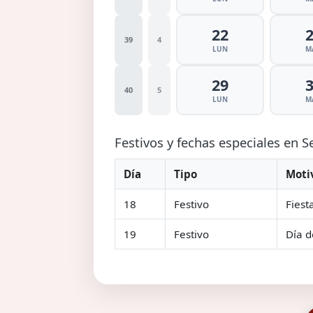
22
39
4
LUN
M
29
40
5
LUN
M
Festivos y fechas especiales en 
Día
Tipo
Moti
18
Festivo
Fiest
19
Festivo
Día d