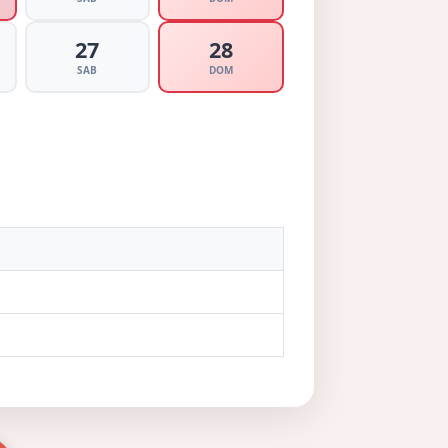
27
28
SAB
DOM