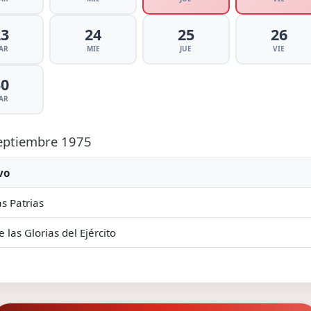
23
24
25
26
AR
MIE
JUE
VIE
30
AR
Septiembre 1975
vo
as Patrias
e las Glorias del Ejército