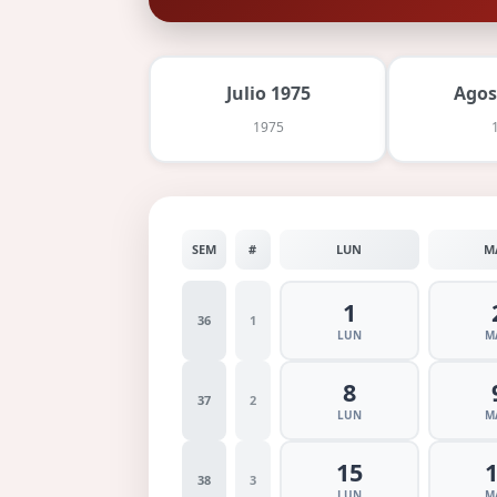
Julio 1975
Agos
1975
SEM
#
LUN
M
1
36
1
LUN
M
8
37
2
LUN
M
15
38
3
LUN
M