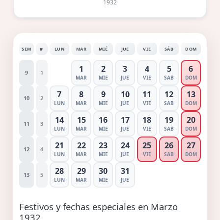
1932
SEM
#
LUN
MAR
MIÉ
JUE
VIE
SÁB
DOM
1
2
3
4
5
6
9
1
MAR
MIE
JUE
VIE
SAB
DOM
7
8
9
10
11
12
13
10
2
LUN
MAR
MIE
JUE
VIE
SAB
DOM
14
15
16
17
18
19
20
11
3
LUN
MAR
MIE
JUE
VIE
SAB
DOM
21
22
23
24
25
26
27
12
4
LUN
MAR
MIE
JUE
VIE
SAB
DOM
28
29
30
31
13
5
LUN
MAR
MIE
JUE
Festivos y fechas especiales en Marzo
1932