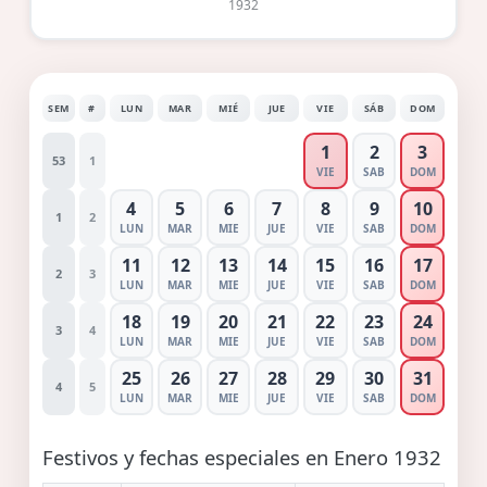
1932
SEM
#
LUN
MAR
MIÉ
JUE
VIE
SÁB
DOM
1
2
3
53
1
VIE
SAB
DOM
4
5
6
7
8
9
10
1
2
LUN
MAR
MIE
JUE
VIE
SAB
DOM
11
12
13
14
15
16
17
2
3
LUN
MAR
MIE
JUE
VIE
SAB
DOM
18
19
20
21
22
23
24
3
4
LUN
MAR
MIE
JUE
VIE
SAB
DOM
25
26
27
28
29
30
31
4
5
LUN
MAR
MIE
JUE
VIE
SAB
DOM
Festivos y fechas especiales en Enero 1932