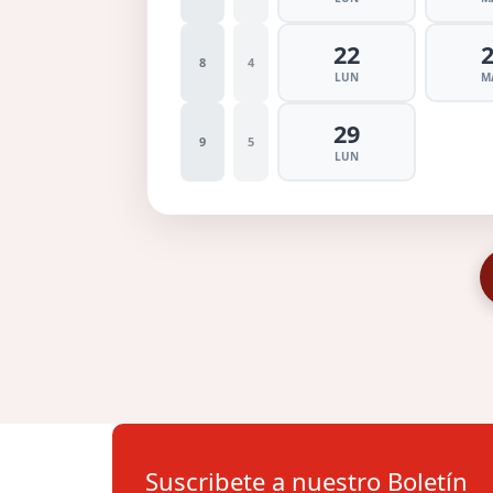
22
8
4
LUN
M
29
9
5
LUN
Suscribete a nuestro Boletín