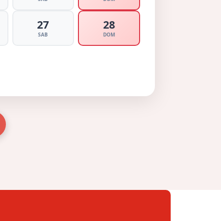
27
28
SAB
DOM