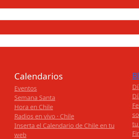
Calendarios
B
Dí
Eventos
Dí
Semana Santa
Fe
Hora en Chile
so
Radios en vivo · Chile
tu
Inserta el Calendario de Chile en tu
Fi
web