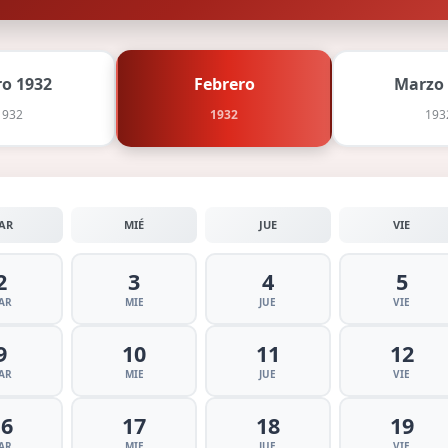
ro 1932
Febrero
Marzo
1932
1932
193
AR
MIÉ
JUE
VIE
2
3
4
5
AR
MIE
JUE
VIE
9
10
11
12
AR
MIE
JUE
VIE
16
17
18
19
AR
MIE
JUE
VIE