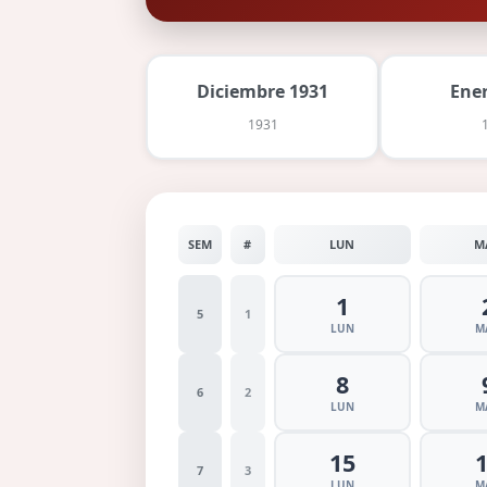
Diciembre 1931
Ene
1931
SEM
#
LUN
M
1
5
1
LUN
M
8
6
2
LUN
M
15
7
3
LUN
M