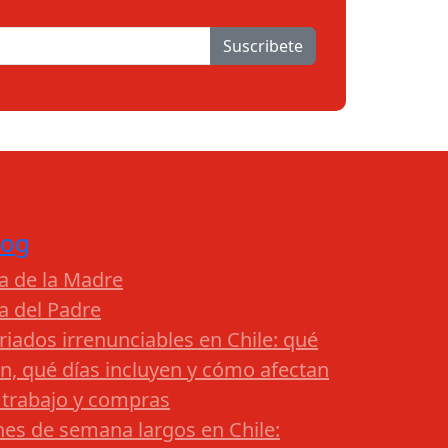
Suscribete
log
a de la Madre
a del Padre
riados irrenunciables en Chile: qué
n, qué días incluyen y cómo afectan
 trabajo y compras
nes de semana largos en Chile: