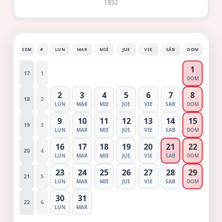
1932
SEM
#
LUN
MAR
MIÉ
JUE
VIE
SÁB
DOM
1
17
1
DOM
2
3
4
5
6
7
8
18
2
LUN
MAR
MIE
JUE
VIE
SAB
DOM
9
10
11
12
13
14
15
19
3
LUN
MAR
MIE
JUE
VIE
SAB
DOM
16
17
18
19
20
21
22
20
4
LUN
MAR
MIE
JUE
VIE
SAB
DOM
23
24
25
26
27
28
29
21
5
LUN
MAR
MIE
JUE
VIE
SAB
DOM
30
31
22
6
LUN
MAR