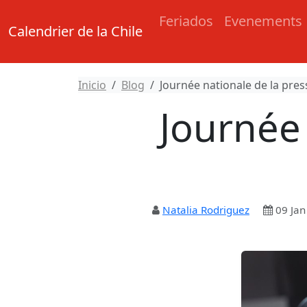
Feriados
Evenements
Calendrier de la Chile
Inicio
Blog
Journée nationale de la press
Journée 
Natalia Rodriguez
09 Jan